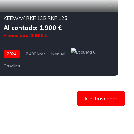
4
KEEWAY RKF 125 RKF 125
Al contado: 1.900 €
Financiado: 1.900 €
F
2024
2.400 kms
Manual
Gasolina
Ir al buscador