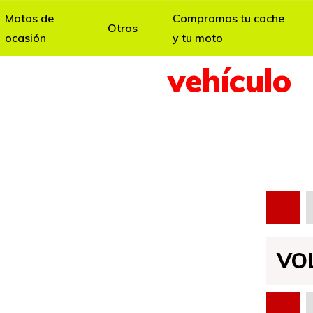
Motos de
Compramos tu coche
Otros
ocasión
y tu moto
Ficha del
vehículo
culos completamente revisados y garanti
VO