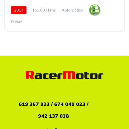
2017
159.000 kms
Automático
Diésel
619
367 923 / 674 049 023 /
942 137 038