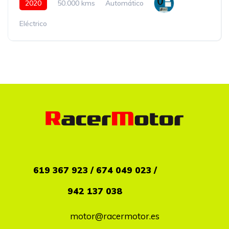
2020
50.000 kms
Automático
Eléctrico
619
367 923 / 674 049 023 /
942 137 038
motor@racermotor.es